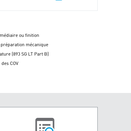
médiaire ou finition
s préparation mécanique
ture (893 SG LT Part B)
n des COV