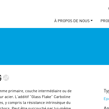
À PROPOS DE NOUS
PRO
G
Ty
omme primaire, couche intermédiaire ou de
 acier. L'additif "Glass Flake" Carboline
Ep
s, y compris la résistance intrinsèque du
Ap
ux chocs. Peut être surcouché par lui-même,